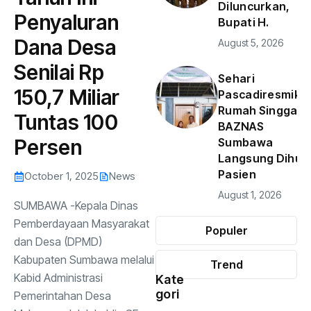
Diluncurkan,
Penyaluran
Bupati H.
Dana Desa
August 5, 2026
Senilai Rp
Sehari
150,7 Miliar
Pascadiresmika
Rumah Singgah
Tuntas 100
BAZNAS
Persen
Sumbawa
Langsung Dihun
Pasien
October 1, 2025
News
August 1, 2026
SUMBAWA -Kepala Dinas
Pemberdayaan Masyarakat
Populer
dan Desa (DPMD)
Kabupaten Sumbawa melalui
Trend
Kabid Administrasi
Kate
gori
News
(748)
Pemerintahan Desa