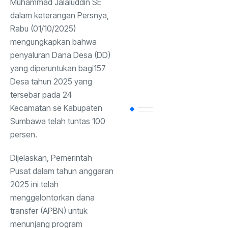
Muhammad Jalaluddin SE
dalam keterangan Persnya,
Pemerintahan
(37
Rabu (01/10/2025)
mengungkapkan bahwa
Hukum
penyaluran Dana Desa (DD)
dan
(38)
Politik
yang diperuntukan bagi157
Desa tahun 2025 yang
tersebar pada 24
Uncategorized
(3
Kecamatan se Kabupaten
Sumbawa telah tuntas 100
Keagamaan
(30)
persen.
Dijelaskan, Pemerintah
Kepolisian
(30)
Pusat dalam tahun anggaran
2025 ini telah
menggelontorkan dana
Politik
(19)
transfer (APBN) untuk
menunjang program